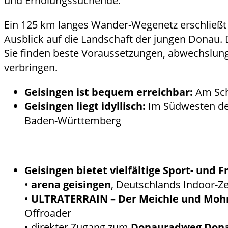
und Erholungssuchende.
Ein 125 km langes Wander-Wegenetz erschließt 
Ausblick auf die Landschaft der jungen Donau. 
Sie finden beste Voraussetzungen, abwechslung
verbringen.
Geisingen ist bequem erreichbar:
Am Schn
Geisingen liegt idyllisch:
Im Südwesten des
Baden-Württemberg
Geisingen bietet vielfältige Sport- und F
•
arena geisingen
, Deutschlands Indoor-Ze
•
ULTRATERRAIN – Der Meichle und Moh
Offroader
• direkter Zugang zum
Donauradweg Dona