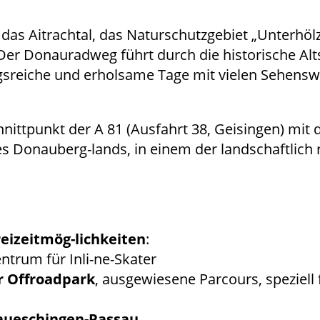
das Aitrachtal, das Naturschutzgebiet „Unterhöl
Der Donauradweg führt durch die historische Alt
sreiche und erholsame Tage mit vielen Sehenswü
ittpunkt der A 81 (Ausfahrt 38, Geisingen) mit d
 Donauberg-lands, in einem der landschaftlich r
reizeitmög-lichkeiten
:
ntrum für Inli-ne-Skater
r Offroadpark
, ausgewiesene Parcours, speziel
ueschingen-Passau