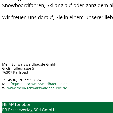
Snowboardfahren, Skilanglauf oder ganz dem allg
Wir freuen uns darauf, Sie in einem unserer lie
Mein Schwarzwaldhäusle GmbH
Großmüllergasse 5
76307 Karlsbad
T: +49 (0)176 7799 7284
M:
info@mein-schwarzwaldhaeusle.de
W:
www.mein-schwarzwaldhaeusle.de
HEIMATerleben
PR Presseverlag Süd GmbH