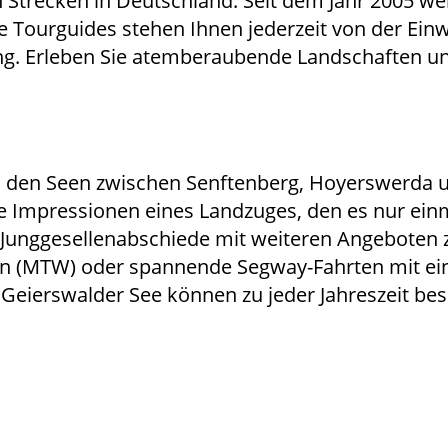
en Strecken in Deutschland. Seit dem Jahr 2005
e Tourguides stehen Ihnen jederzeit von der Ein
ng. Erleben Sie atemberaubende Landschaften u
 an den Seen zwischen Senftenberg, Hoyerswerda
 Impressionen eines Landzuges, den es nur einma
 Junggesellenabschiede mit weiteren Angeboten 
 (MTW) oder spannende Segway-Fahrten mit ei
Geierswalder See können zu jeder Jahreszeit be